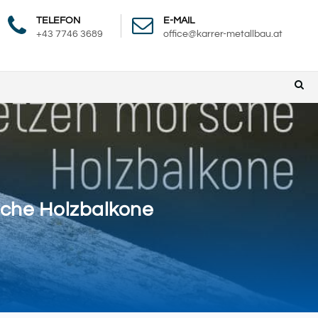
TELEFON
E-MAIL
+43 7746 3689
office@karrer-metallbau.at
sche Holzbalkone