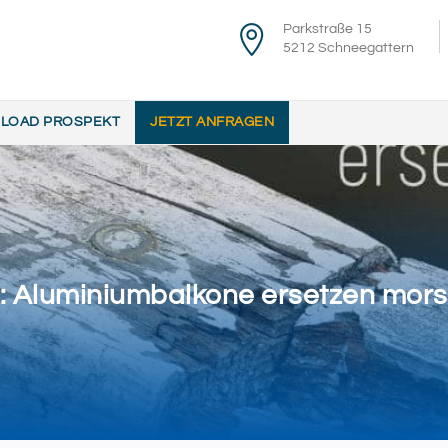
Parkstraße 15
5212 Schneegattern
LOAD PROSPEKT
JETZT ANFRAGEN
: Aluminiumbalkone ersetzen mor