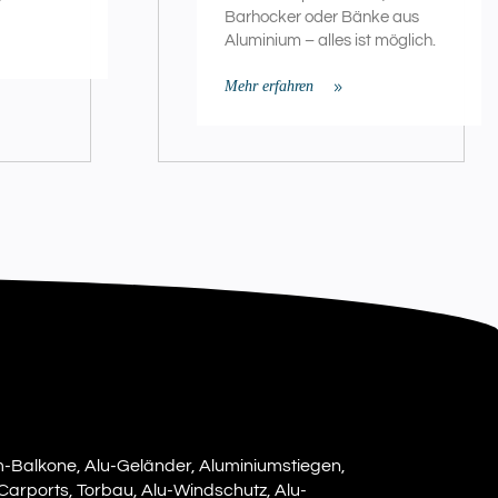
Barhocker oder Bänke aus
Aluminium – alles ist möglich.
Mehr erfahren
m-Balkone, Alu-Geländer, Aluminiumstiegen,
Carports, Torbau, Alu-Windschutz, Alu-