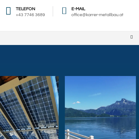
TELEFON
E-MAIL
+43 7746 3689
office@karrer-metallbau.at