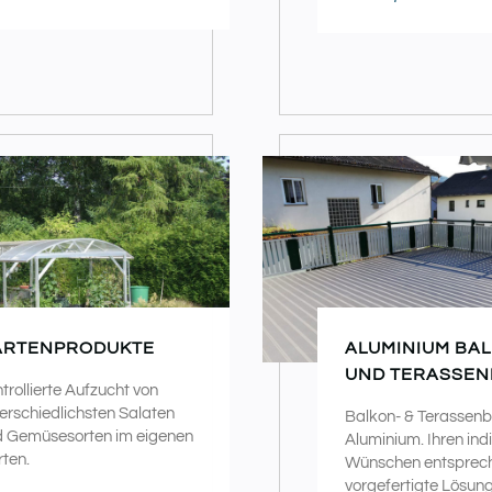
ARTENPRODUKTE
ALUMINIUM BA
UND TERASSE
trollierte Aufzucht von
erschiedlichsten Salaten
Balkon- & Terassen
 Gemüsesorten im eigenen
Aluminium. Ihren indi
ten.
Wünschen entsprec
vorgefertigte Lösun