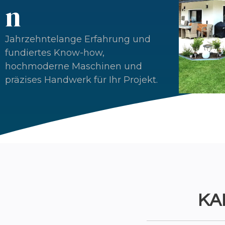
n
Jahrzehntelange Erfahrung und
fundiertes Know-how,
hochmoderne Maschinen und
präzises Handwerk für Ihr Projekt.
KA