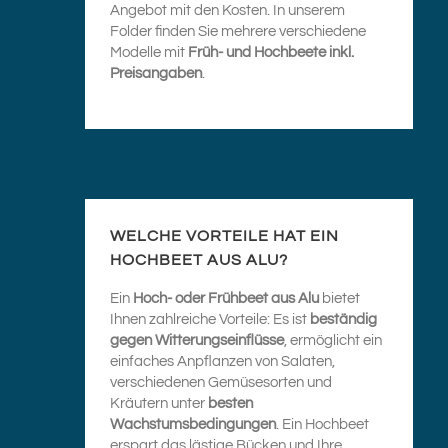
Angebot mit den Kosten. In unserem
Folder finden Sie mehrere verschiedene
Modelle mit
Früh- und Hochbeete inkl.
Preisangaben
.
WELCHE VORTEILE HAT EIN
HOCHBEET AUS ALU?
Ein
Hoch- oder Frühbeet aus Alu
bietet
Ihnen zahlreiche Vorteile: Es ist
beständig
gegen Witterungseinflüsse
, ermöglicht ein
einfaches Anpflanzen von Salaten,
verschiedenen Gemüsesorten und
Kräutern unter
besten
Wachstumsbedingungen
. Ein Hochbeet
erspart das lästige Bücken und Ihre