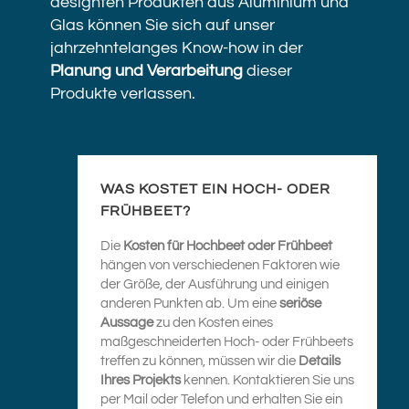
designten Produkten aus Aluminium und
Glas können Sie sich auf unser
jahrzehntelanges Know-how in der
Planung und Verarbeitung
dieser
Produkte verlassen.
WAS KOSTET EIN HOCH- ODER
FRÜHBEET?
Die
Kosten für Hochbeet oder Frühbeet
hängen von verschiedenen Faktoren wie
der Größe, der Ausführung und einigen
anderen Punkten ab. Um eine
seriöse
Aussage
zu den Kosten eines
maßgeschneiderten Hoch- oder Frühbeets
treffen zu können, müssen wir die
Details
Ihres Projekts
kennen. Kontaktieren Sie uns
per Mail oder Telefon und erhalten Sie ein