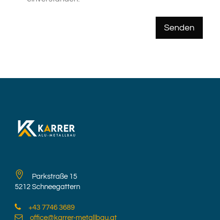
Senden
Parkstraße 15
5212 Schneegattern
+43 7746 3689
office@karrer-metallbau.at