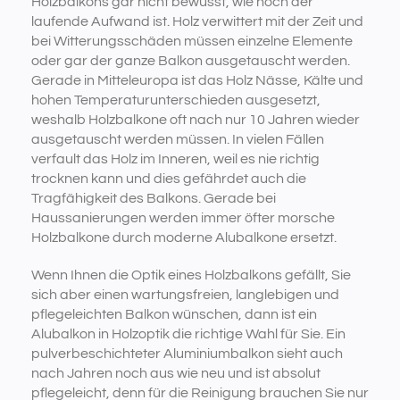
Holzbalkons gar nicht bewusst, wie hoch der
laufende Aufwand ist. Holz verwittert mit der Zeit und
bei Witterungsschäden müssen einzelne Elemente
oder gar der ganze Balkon ausgetauscht werden.
Gerade in Mitteleuropa ist das Holz Nässe, Kälte und
hohen Temperaturunterschieden ausgesetzt,
weshalb Holzbalkone oft nach nur 10 Jahren wieder
ausgetauscht werden müssen. In vielen Fällen
verfault das Holz im Inneren, weil es nie richtig
trocknen kann und dies gefährdet auch die
Tragfähigkeit des Balkons. Gerade bei
Haussanierungen werden immer öfter morsche
Holzbalkone durch moderne Alubalkone ersetzt.
Wenn Ihnen die Optik eines Holzbalkons gefällt, Sie
sich aber einen wartungsfreien, langlebigen und
pflegeleichten Balkon wünschen, dann ist ein
Alubalkon in Holzoptik die richtige Wahl für Sie. Ein
pulverbeschichteter Aluminiumbalkon sieht auch
nach Jahren noch aus wie neu und ist absolut
pflegeleicht, denn für die Reinigung brauchen Sie nur