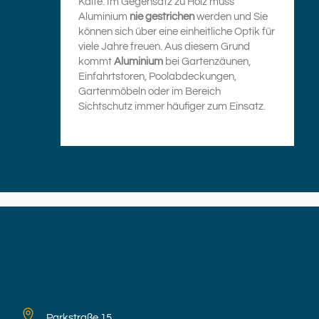
Kälte. Im Gegensatz zu Holz muss
Aluminium
nie gestrichen
werden und Sie
können sich über eine einheitliche Optik für
viele Jahre freuen. Aus diesem Grund
kommt
Aluminium
bei Gartenzäunen,
Einfahrtstoren, Poolabdeckungen,
Gartenmöbeln oder im Bereich
Sichtschutz immer häufiger zum Einsatz.
Parkstraße 15